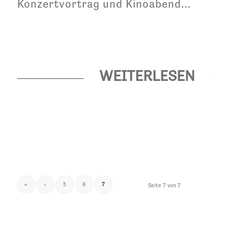
Konzertvortrag und Kinoabend…
WEITERLESEN
«
‹
5
6
7
Seite 7 von 7